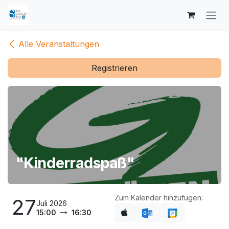
Zum Inhalt springen
Alle Veranstaltungen
Registrieren
"Kinderradspaß"
Zum Kalender hinzufügen:
27
Juli 2026
15:00
16:30