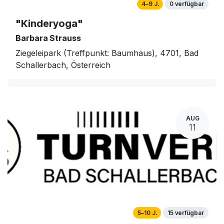
4–9 J.
0 verfügbar
"Kinderyoga"
Barbara Strauss
Ziegeleipark (Treffpunkt: Baumhaus), 4701, Bad
Schallerbach, Österreich
AUG
11
5–10 J.
15 verfügbar